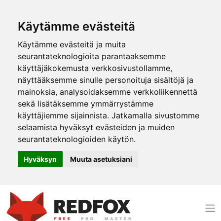
Käytämme evästeitä
Käytämme evästeitä ja muita
seurantateknologioita parantaaksemme
käyttäjäkokemusta verkkosivustollamme,
näyttääksemme sinulle personoituja sisältöjä ja
mainoksia, analysoidaksemme verkkoliikennettä
sekä lisätäksemme ymmärrystämme
käyttäjiemme sijainnista. Jatkamalla sivustomme
selaamista hyväksyt evästeiden ja muiden
seurantateknologioiden käytön.
Hyväksyn
Muuta asetuksiani