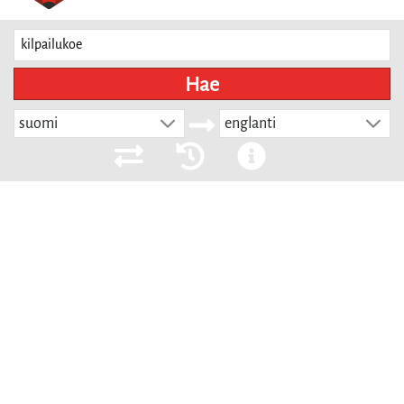
Hae
suomi
englanti