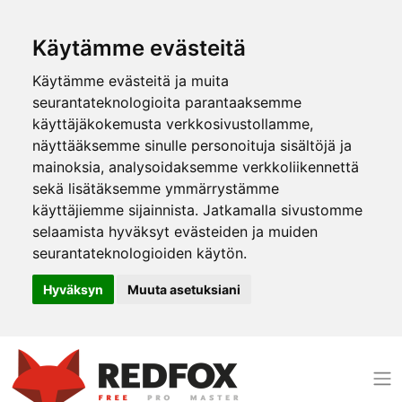
Käytämme evästeitä
Käytämme evästeitä ja muita
seurantateknologioita parantaaksemme
käyttäjäkokemusta verkkosivustollamme,
näyttääksemme sinulle personoituja sisältöjä ja
mainoksia, analysoidaksemme verkkoliikennettä
sekä lisätäksemme ymmärrystämme
käyttäjiemme sijainnista. Jatkamalla sivustomme
selaamista hyväksyt evästeiden ja muiden
seurantateknologioiden käytön.
Hyväksyn
Muuta asetuksiani