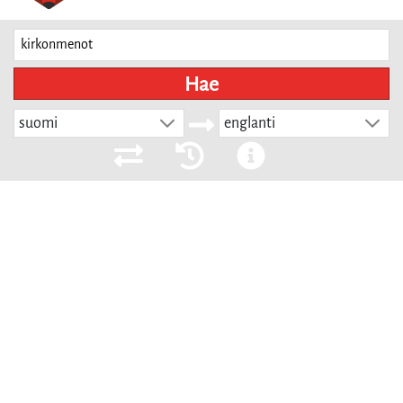
Hae
suomi
englanti