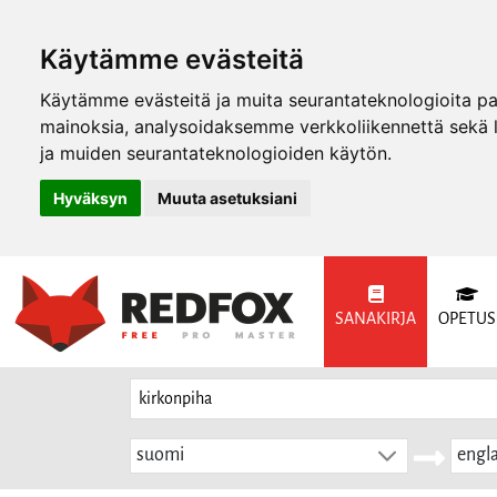
Käytämme evästeitä
Käytämme evästeitä ja muita seurantateknologioita p
mainoksia, analysoidaksemme verkkoliikennettä sekä
ja muiden seurantateknologioiden käytön.
Hyväksyn
Muuta asetuksiani
SANAKIRJA
OPETUS
suomi
engla