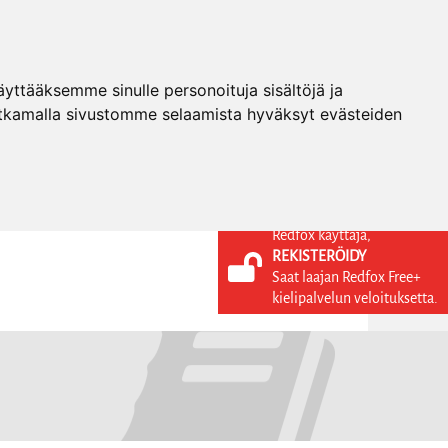
ttääksemme sinulle personoituja sisältöjä ja
tkamalla sivustomme selaamista hyväksyt evästeiden
Redfox käyttäjä,
REKISTERÖIDY
KIELI
KIRJAUDU SISÄÄN
Saat laajan Redfox Free+
REKISTERÖIDY
FI
kielipalvelun veloituksetta.