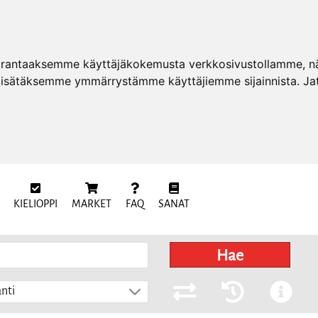
arantaaksemme käyttäjäkokemusta verkkosivustollamme, näy
 lisätäksemme ymmärrystämme käyttäjiemme sijainnista. Ja
KIELIOPPI
MARKET
FAQ
SANAT
Hae
nti