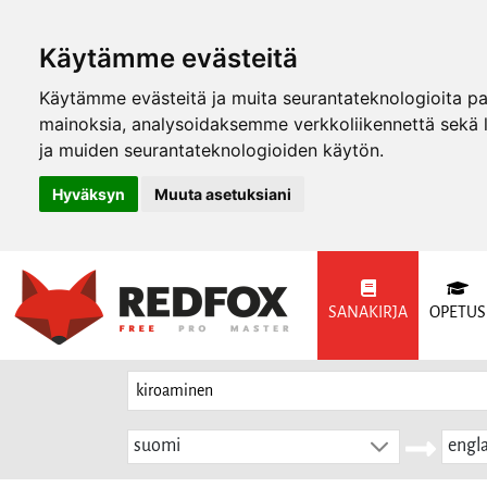
Käytämme evästeitä
Käytämme evästeitä ja muita seurantateknologioita p
mainoksia, analysoidaksemme verkkoliikennettä sekä
ja muiden seurantateknologioiden käytön.
Hyväksyn
Muuta asetuksiani
SANAKIRJA
OPETUS
suomi
engla