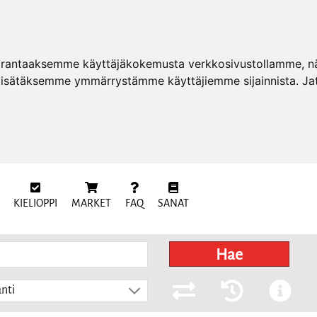
arantaaksemme käyttäjäkokemusta verkkosivustollamme, näy
 lisätäksemme ymmärrystämme käyttäjiemme sijainnista. Ja
KIELIOPPI
MARKET
FAQ
SANAT
Hae
nti