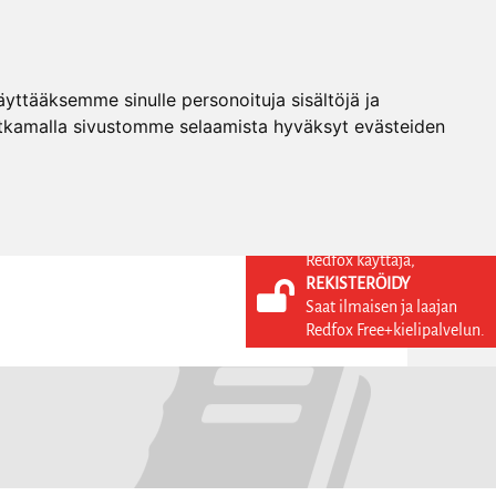
ttääksemme sinulle personoituja sisältöjä ja
tkamalla sivustomme selaamista hyväksyt evästeiden
Redfox käyttäjä,
REKISTERÖIDY
KIELI
KIRJAUDU SISÄÄN
Saat ilmaisen ja laajan
REKISTERÖIDY
FI
Redfox Free+kielipalvelun.