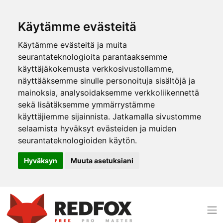
Käytämme evästeitä
Käytämme evästeitä ja muita
seurantateknologioita parantaaksemme
käyttäjäkokemusta verkkosivustollamme,
näyttääksemme sinulle personoituja sisältöjä ja
mainoksia, analysoidaksemme verkkoliikennettä
sekä lisätäksemme ymmärrystämme
käyttäjiemme sijainnista. Jatkamalla sivustomme
selaamista hyväksyt evästeiden ja muiden
seurantateknologioiden käytön.
Hyväksyn
Muuta asetuksiani