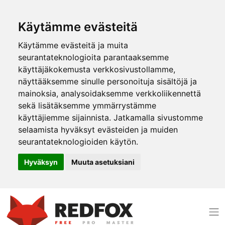
Käytämme evästeitä
Käytämme evästeitä ja muita
seurantateknologioita parantaaksemme
käyttäjäkokemusta verkkosivustollamme,
näyttääksemme sinulle personoituja sisältöjä ja
mainoksia, analysoidaksemme verkkoliikennettä
sekä lisätäksemme ymmärrystämme
käyttäjiemme sijainnista. Jatkamalla sivustomme
selaamista hyväksyt evästeiden ja muiden
seurantateknologioiden käytön.
Hyväksyn
Muuta asetuksiani