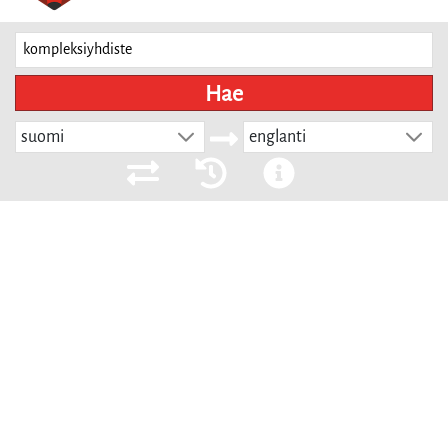
Hae
suomi
englanti