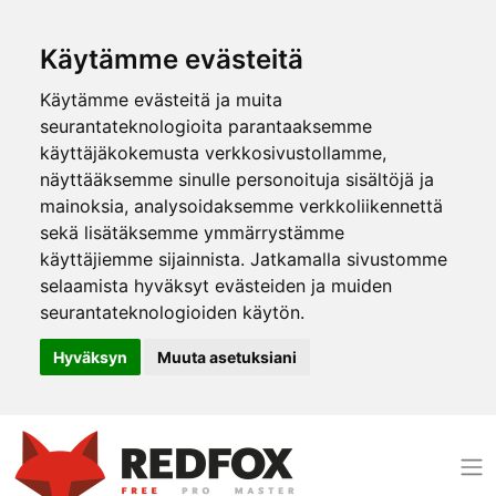
Käytämme evästeitä
Käytämme evästeitä ja muita
seurantateknologioita parantaaksemme
käyttäjäkokemusta verkkosivustollamme,
näyttääksemme sinulle personoituja sisältöjä ja
mainoksia, analysoidaksemme verkkoliikennettä
sekä lisätäksemme ymmärrystämme
käyttäjiemme sijainnista. Jatkamalla sivustomme
selaamista hyväksyt evästeiden ja muiden
seurantateknologioiden käytön.
Hyväksyn
Muuta asetuksiani