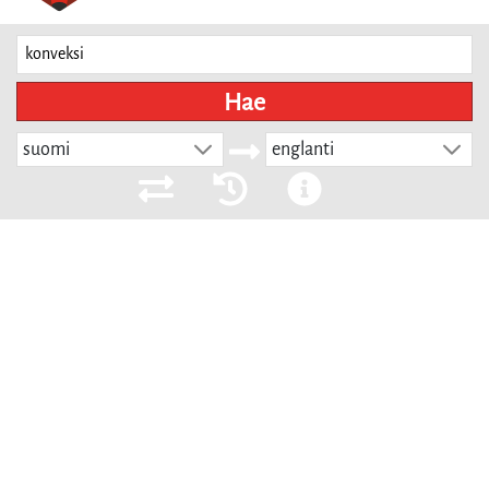
Hae
suomi
englanti