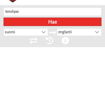
Hae
suomi
englanti