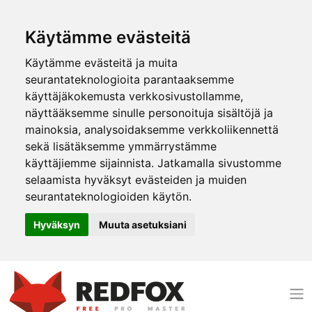
Käytämme evästeitä
Käytämme evästeitä ja muita
seurantateknologioita parantaaksemme
käyttäjäkokemusta verkkosivustollamme,
näyttääksemme sinulle personoituja sisältöjä ja
mainoksia, analysoidaksemme verkkoliikennettä
sekä lisätäksemme ymmärrystämme
käyttäjiemme sijainnista. Jatkamalla sivustomme
selaamista hyväksyt evästeiden ja muiden
seurantateknologioiden käytön.
Hyväksyn
Muuta asetuksiani