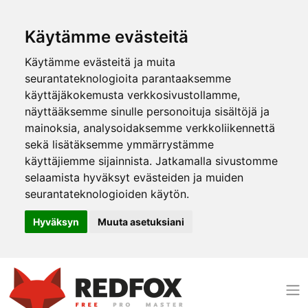
Käytämme evästeitä
Käytämme evästeitä ja muita
seurantateknologioita parantaaksemme
käyttäjäkokemusta verkkosivustollamme,
näyttääksemme sinulle personoituja sisältöjä ja
mainoksia, analysoidaksemme verkkoliikennettä
sekä lisätäksemme ymmärrystämme
käyttäjiemme sijainnista. Jatkamalla sivustomme
selaamista hyväksyt evästeiden ja muiden
seurantateknologioiden käytön.
Hyväksyn
Muuta asetuksiani