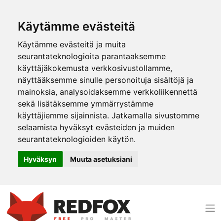
Käytämme evästeitä
Käytämme evästeitä ja muita
seurantateknologioita parantaaksemme
käyttäjäkokemusta verkkosivustollamme,
näyttääksemme sinulle personoituja sisältöjä ja
mainoksia, analysoidaksemme verkkoliikennettä
sekä lisätäksemme ymmärrystämme
käyttäjiemme sijainnista. Jatkamalla sivustomme
selaamista hyväksyt evästeiden ja muiden
seurantateknologioiden käytön.
Hyväksyn
Muuta asetuksiani