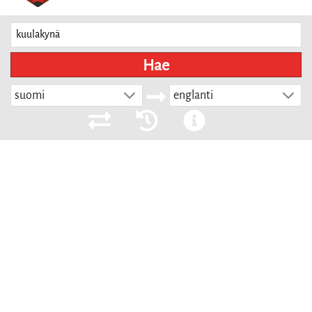
Hae
suomi
englanti