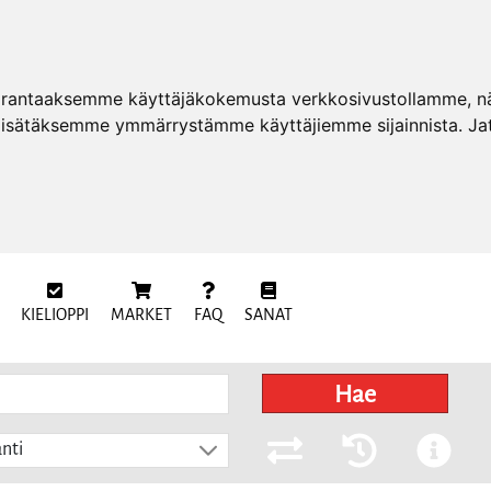
arantaaksemme käyttäjäkokemusta verkkosivustollamme, näy
 lisätäksemme ymmärrystämme käyttäjiemme sijainnista. Ja
KIELIOPPI
MARKET
FAQ
SANAT
Hae
nti