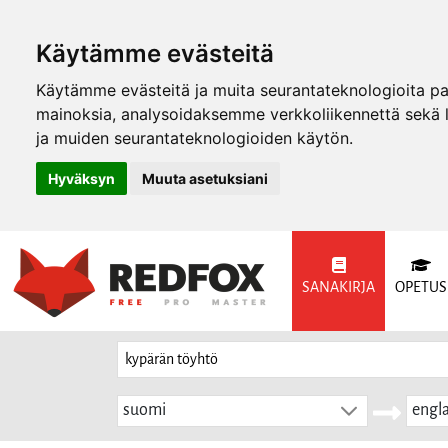
Käytämme evästeitä
Käytämme evästeitä ja muita seurantateknologioita p
mainoksia, analysoidaksemme verkkoliikennettä sekä
ja muiden seurantateknologioiden käytön.
Hyväksyn
Muuta asetuksiani
SANAKIRJA
OPETUS
suomi
engla