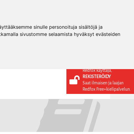
ttääksemme sinulle personoituja sisältöjä ja
tkamalla sivustomme selaamista hyväksyt evästeiden
Redfox käyttäjä,
REKISTERÖIDY
KIELI
KIRJAUDU SISÄÄN
Saat ilmaisen ja laajan
REKISTERÖIDY
FI
Redfox Free+kielipalvelun.