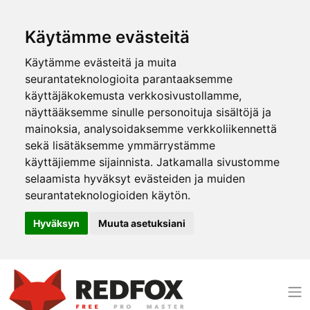
Käytämme evästeitä
Käytämme evästeitä ja muita
seurantateknologioita parantaaksemme
käyttäjäkokemusta verkkosivustollamme,
näyttääksemme sinulle personoituja sisältöjä ja
mainoksia, analysoidaksemme verkkoliikennettä
sekä lisätäksemme ymmärrystämme
käyttäjiemme sijainnista. Jatkamalla sivustomme
selaamista hyväksyt evästeiden ja muiden
seurantateknologioiden käytön.
Hyväksyn
Muuta asetuksiani