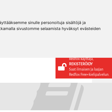
ttääksemme sinulle personoituja sisältöjä ja
tkamalla sivustomme selaamista hyväksyt evästeiden
Redfox käyttäjä,
REKISTERÖIDY
KIELI
KIRJAUDU SISÄÄN
Saat ilmaisen ja laajan
REKISTERÖIDY
FI
Redfox Free+kielipalvelun.