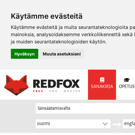
Käytämme evästeitä
Käytämme evästeitä ja muita seurantateknologioita p
mainoksia, analysoidaksemme verkkoliikennettä sekä
ja muiden seurantateknologioiden käytön.
Hyväksyn
Muuta asetuksiani
SANAKIRJA
OPETUS
suomi
engla