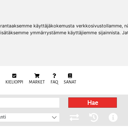
arantaaksemme käyttäjäkokemusta verkkosivustollamme, näy
 lisätäksemme ymmärrystämme käyttäjiemme sijainnista. Ja
KIELIOPPI
MARKET
FAQ
SANAT
Hae
nti