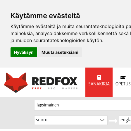
Käytämme evästeitä
Käytämme evästeitä ja muita seurantateknologioita p
mainoksia, analysoidaksemme verkkoliikennettä sekä
ja muiden seurantateknologioiden käytön.
Hyväksyn
Muuta asetuksiani
SANAKIRJA
OPETUS
suomi
engla