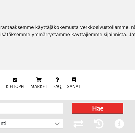
arantaaksemme käyttäjäkokemusta verkkosivustollamme, näy
 lisätäksemme ymmärrystämme käyttäjiemme sijainnista. Ja
KIELIOPPI
MARKET
FAQ
SANAT
Hae
nti