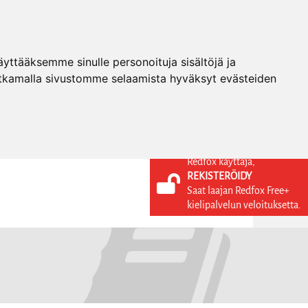
ttääksemme sinulle personoituja sisältöjä ja
tkamalla sivustomme selaamista hyväksyt evästeiden
Redfox käyttäjä,
REKISTERÖIDY
KIELI
KIRJAUDU SISÄÄN
Saat laajan Redfox Free+
REKISTERÖIDY
FI
kielipalvelun veloituksetta.