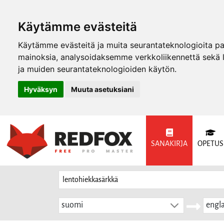
Käytämme evästeitä
Käytämme evästeitä ja muita seurantateknologioita p
mainoksia, analysoidaksemme verkkoliikennettä sekä
ja muiden seurantateknologioiden käytön.
Hyväksyn
Muuta asetuksiani
SANAKIRJA
OPETUS
suomi
engla