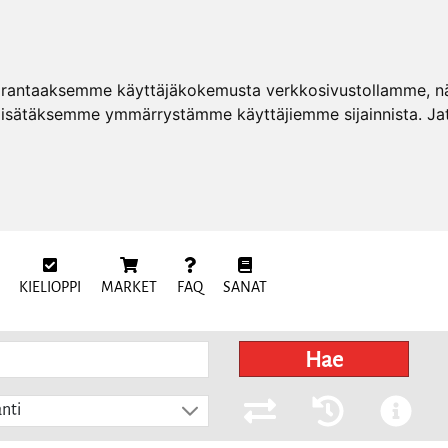
arantaaksemme käyttäjäkokemusta verkkosivustollamme, näy
 lisätäksemme ymmärrystämme käyttäjiemme sijainnista. Ja
KIELIOPPI
MARKET
FAQ
SANAT
Hae
nti