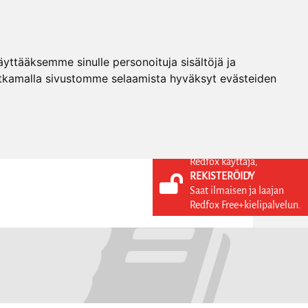
ttääksemme sinulle personoituja sisältöjä ja
tkamalla sivustomme selaamista hyväksyt evästeiden
Redfox käyttäjä,
REKISTERÖIDY
KIELI
KIRJAUDU SISÄÄN
Saat ilmaisen ja laajan
REKISTERÖIDY
FI
Redfox Free+kielipalvelun.