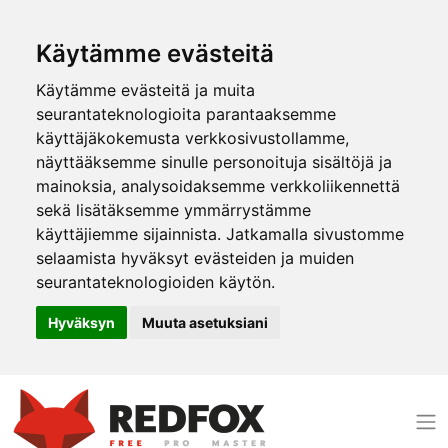
Käytämme evästeitä
Käytämme evästeitä ja muita
seurantateknologioita parantaaksemme
käyttäjäkokemusta verkkosivustollamme,
näyttääksemme sinulle personoituja sisältöjä ja
mainoksia, analysoidaksemme verkkoliikennettä
sekä lisätäksemme ymmärrystämme
käyttäjiemme sijainnista. Jatkamalla sivustomme
selaamista hyväksyt evästeiden ja muiden
seurantateknologioiden käytön.
Hyväksyn
Muuta asetuksiani