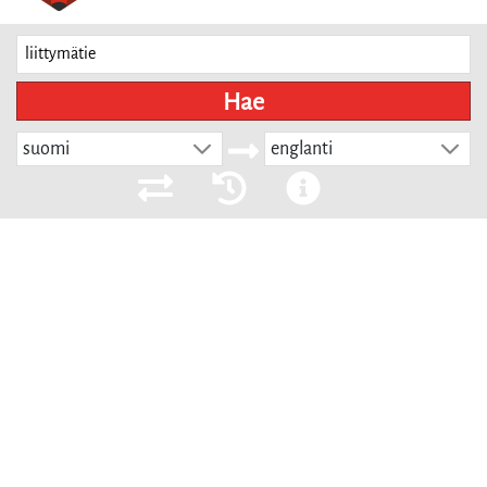
Hae
suomi
englanti