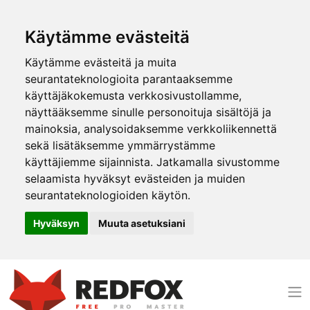
Käytämme evästeitä
Käytämme evästeitä ja muita
seurantateknologioita parantaaksemme
käyttäjäkokemusta verkkosivustollamme,
näyttääksemme sinulle personoituja sisältöjä ja
mainoksia, analysoidaksemme verkkoliikennettä
sekä lisätäksemme ymmärrystämme
käyttäjiemme sijainnista. Jatkamalla sivustomme
selaamista hyväksyt evästeiden ja muiden
seurantateknologioiden käytön.
Hyväksyn
Muuta asetuksiani