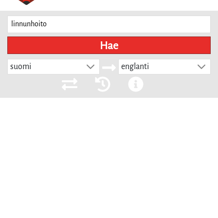
Hae
suomi
englanti