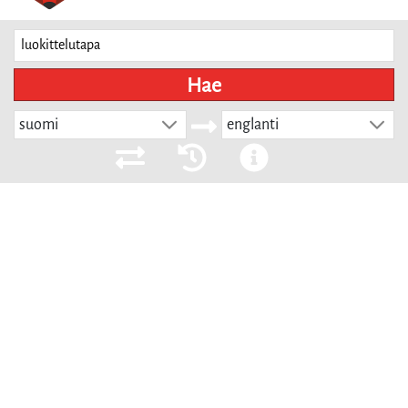
Hae
suomi
englanti