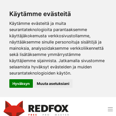
Käytämme evästeitä
Käytämme evästeitä ja muita
seurantateknologioita parantaaksemme
käyttäjäkokemusta verkkosivustollamme,
näyttääksemme sinulle personoituja sisältöjä ja
mainoksia, analysoidaksemme verkkoliikennettä
sekä lisätäksemme ymmärrystämme
käyttäjiemme sijainnista. Jatkamalla sivustomme
selaamista hyväksyt evästeiden ja muiden
seurantateknologioiden käytön.
Hyväksyn
Muuta asetuksiani