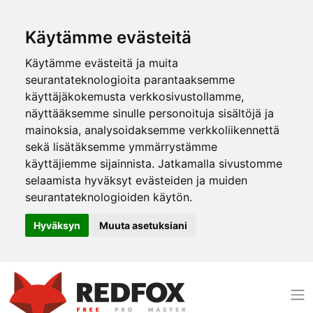
Käytämme evästeitä
Käytämme evästeitä ja muita
seurantateknologioita parantaaksemme
käyttäjäkokemusta verkkosivustollamme,
näyttääksemme sinulle personoituja sisältöjä ja
mainoksia, analysoidaksemme verkkoliikennettä
sekä lisätäksemme ymmärrystämme
käyttäjiemme sijainnista. Jatkamalla sivustomme
selaamista hyväksyt evästeiden ja muiden
seurantateknologioiden käytön.
Hyväksyn
Muuta asetuksiani