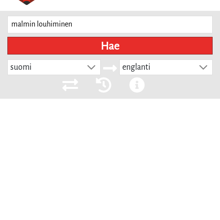
Hae
suomi
englanti