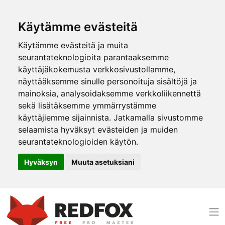
Käytämme evästeitä
Käytämme evästeitä ja muita
seurantateknologioita parantaaksemme
käyttäjäkokemusta verkkosivustollamme,
näyttääksemme sinulle personoituja sisältöjä ja
mainoksia, analysoidaksemme verkkoliikennettä
sekä lisätäksemme ymmärrystämme
käyttäjiemme sijainnista. Jatkamalla sivustomme
selaamista hyväksyt evästeiden ja muiden
seurantateknologioiden käytön.
Hyväksyn
Muuta asetuksiani