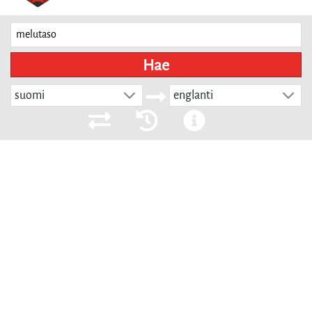
Hae
suomi
englanti