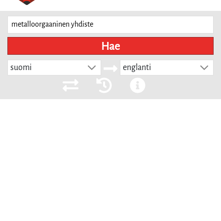
Hae
suomi
englanti