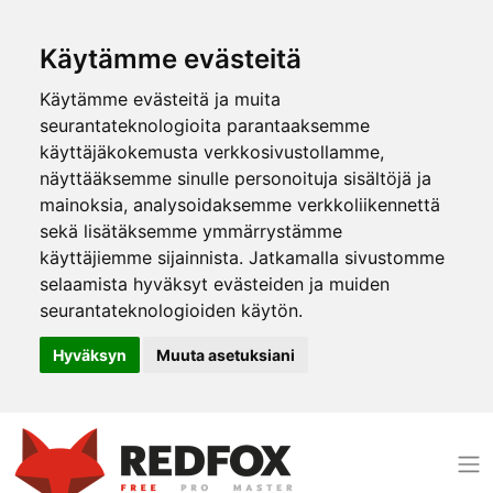
Käytämme evästeitä
Käytämme evästeitä ja muita
seurantateknologioita parantaaksemme
käyttäjäkokemusta verkkosivustollamme,
näyttääksemme sinulle personoituja sisältöjä ja
mainoksia, analysoidaksemme verkkoliikennettä
sekä lisätäksemme ymmärrystämme
käyttäjiemme sijainnista. Jatkamalla sivustomme
selaamista hyväksyt evästeiden ja muiden
seurantateknologioiden käytön.
Hyväksyn
Muuta asetuksiani