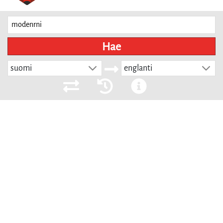
Hae
suomi
englanti