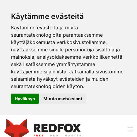
Käytämme evästeitä
Käytämme evästeitä ja muita
seurantateknologioita parantaaksemme
käyttäjäkokemusta verkkosivustollamme,
näyttääksemme sinulle personoituja sisältöjä ja
mainoksia, analysoidaksemme verkkoliikennettä
sekä lisätäksemme ymmärrystämme
käyttäjiemme sijainnista. Jatkamalla sivustomme
selaamista hyväksyt evästeiden ja muiden
seurantateknologioiden käytön.
Hyväksyn
Muuta asetuksiani