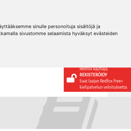
ttääksemme sinulle personoituja sisältöjä ja
tkamalla sivustomme selaamista hyväksyt evästeiden
Redfox käyttäjä,
REKISTERÖIDY
KIELI
KIRJAUDU SISÄÄN
Saat laajan Redfox Free+
REKISTERÖIDY
FI
kielipalvelun veloituksetta.