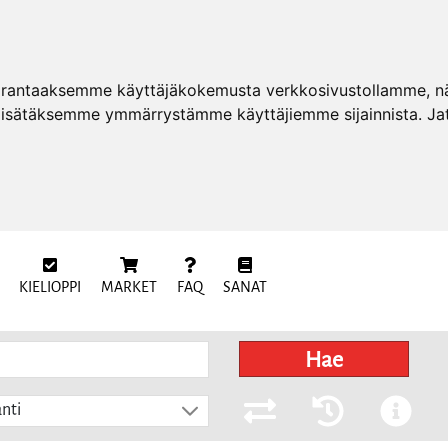
arantaaksemme käyttäjäkokemusta verkkosivustollamme, näy
 lisätäksemme ymmärrystämme käyttäjiemme sijainnista. Ja
KIELIOPPI
MARKET
FAQ
SANAT
Hae
nti