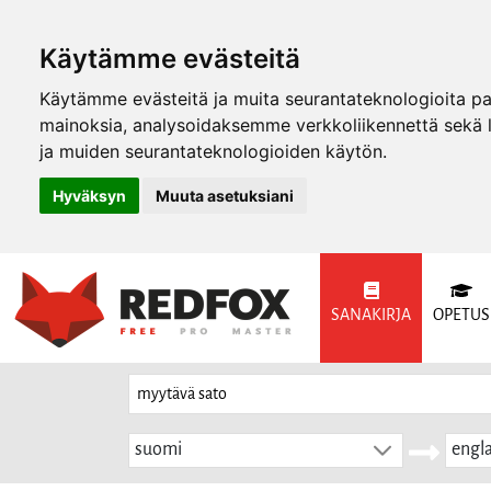
Käytämme evästeitä
Käytämme evästeitä ja muita seurantateknologioita p
mainoksia, analysoidaksemme verkkoliikennettä sekä
ja muiden seurantateknologioiden käytön.
Hyväksyn
Muuta asetuksiani
SANAKIRJA
OPETUS
suomi
engla