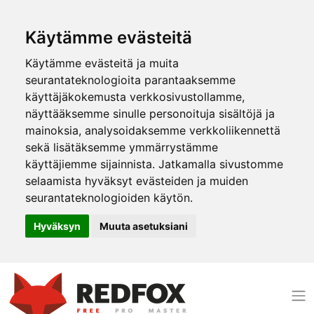
Käytämme evästeitä
Käytämme evästeitä ja muita
seurantateknologioita parantaaksemme
käyttäjäkokemusta verkkosivustollamme,
näyttääksemme sinulle personoituja sisältöjä ja
mainoksia, analysoidaksemme verkkoliikennettä
sekä lisätäksemme ymmärrystämme
käyttäjiemme sijainnista. Jatkamalla sivustomme
selaamista hyväksyt evästeiden ja muiden
seurantateknologioiden käytön.
Hyväksyn
Muuta asetuksiani