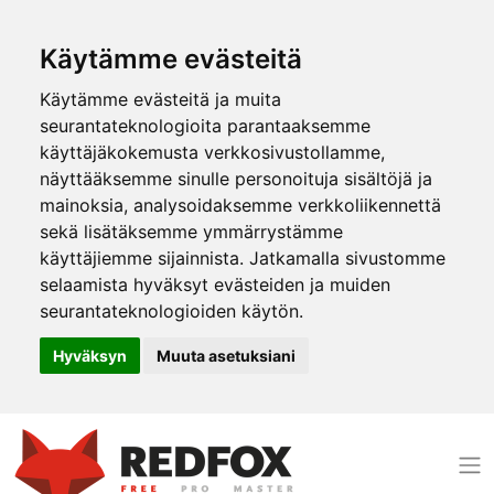
Käytämme evästeitä
Käytämme evästeitä ja muita
seurantateknologioita parantaaksemme
käyttäjäkokemusta verkkosivustollamme,
näyttääksemme sinulle personoituja sisältöjä ja
mainoksia, analysoidaksemme verkkoliikennettä
sekä lisätäksemme ymmärrystämme
käyttäjiemme sijainnista. Jatkamalla sivustomme
selaamista hyväksyt evästeiden ja muiden
seurantateknologioiden käytön.
Hyväksyn
Muuta asetuksiani