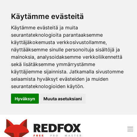
Käytämme evästeitä
Käytämme evästeitä ja muita
seurantateknologioita parantaaksemme
käyttäjäkokemusta verkkosivustollamme,
näyttääksemme sinulle personoituja sisältöjä ja
mainoksia, analysoidaksemme verkkoliikennettä
sekä lisätäksemme ymmärrystämme
käyttäjiemme sijainnista. Jatkamalla sivustomme
selaamista hyväksyt evästeiden ja muiden
seurantateknologioiden käytön.
Hyväksyn
Muuta asetuksiani