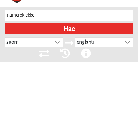
Hae
suomi
englanti