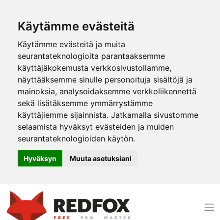
Käytämme evästeitä
Käytämme evästeitä ja muita
seurantateknologioita parantaaksemme
käyttäjäkokemusta verkkosivustollamme,
näyttääksemme sinulle personoituja sisältöjä ja
mainoksia, analysoidaksemme verkkoliikennettä
sekä lisätäksemme ymmärrystämme
käyttäjiemme sijainnista. Jatkamalla sivustomme
selaamista hyväksyt evästeiden ja muiden
seurantateknologioiden käytön.
Hyväksyn
Muuta asetuksiani