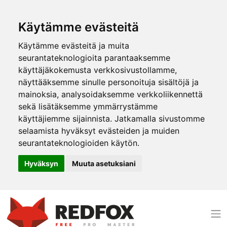
Käytämme evästeitä
Käytämme evästeitä ja muita
seurantateknologioita parantaaksemme
käyttäjäkokemusta verkkosivustollamme,
näyttääksemme sinulle personoituja sisältöjä ja
mainoksia, analysoidaksemme verkkoliikennettä
sekä lisätäksemme ymmärrystämme
käyttäjiemme sijainnista. Jatkamalla sivustomme
selaamista hyväksyt evästeiden ja muiden
seurantateknologioiden käytön.
Hyväksyn
Muuta asetuksiani