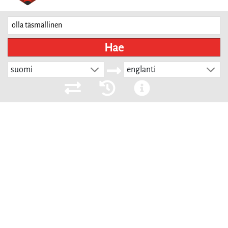
Hae
suomi
englanti