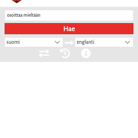
Hae
suomi
englanti