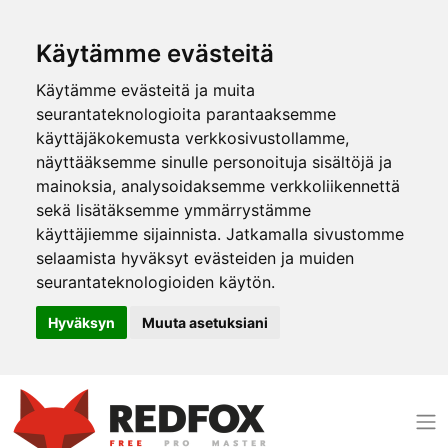
Käytämme evästeitä
Käytämme evästeitä ja muita
seurantateknologioita parantaaksemme
käyttäjäkokemusta verkkosivustollamme,
näyttääksemme sinulle personoituja sisältöjä ja
mainoksia, analysoidaksemme verkkoliikennettä
sekä lisätäksemme ymmärrystämme
käyttäjiemme sijainnista. Jatkamalla sivustomme
selaamista hyväksyt evästeiden ja muiden
seurantateknologioiden käytön.
Hyväksyn
Muuta asetuksiani