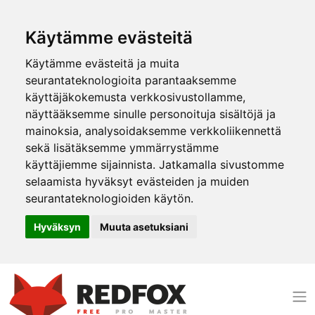
Käytämme evästeitä
Käytämme evästeitä ja muita
seurantateknologioita parantaaksemme
käyttäjäkokemusta verkkosivustollamme,
näyttääksemme sinulle personoituja sisältöjä ja
mainoksia, analysoidaksemme verkkoliikennettä
sekä lisätäksemme ymmärrystämme
käyttäjiemme sijainnista. Jatkamalla sivustomme
selaamista hyväksyt evästeiden ja muiden
seurantateknologioiden käytön.
Hyväksyn
Muuta asetuksiani