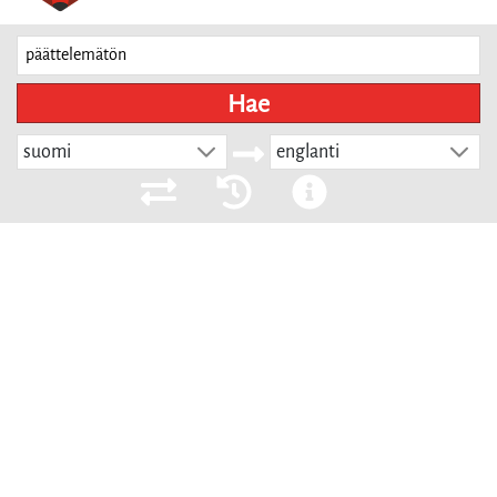
Hae
suomi
englanti