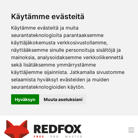
Käytämme evästeitä
Käytämme evästeitä ja muita
seurantateknologioita parantaaksemme
käyttäjäkokemusta verkkosivustollamme,
näyttääksemme sinulle personoituja sisältöjä ja
mainoksia, analysoidaksemme verkkoliikennettä
sekä lisätäksemme ymmärrystämme
käyttäjiemme sijainnista. Jatkamalla sivustomme
selaamista hyväksyt evästeiden ja muiden
seurantateknologioiden käytön.
Hyväksyn
Muuta asetuksiani