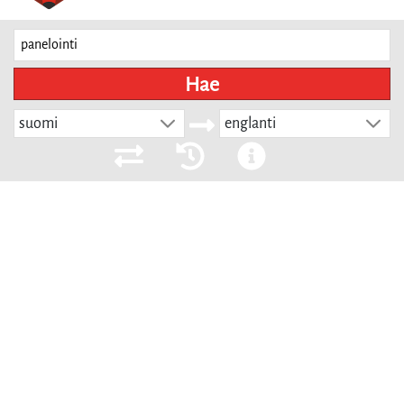
Hae
suomi
englanti