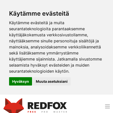
Käytämme evästeitä
Käytämme evästeitä ja muita
seurantateknologioita parantaaksemme
käyttäjäkokemusta verkkosivustollamme,
näyttääksemme sinulle personoituja sisältöjä ja
mainoksia, analysoidaksemme verkkoliikennettä
sekä lisätäksemme ymmärrystämme
käyttäjiemme sijainnista. Jatkamalla sivustomme
selaamista hyväksyt evästeiden ja muiden
seurantateknologioiden käytön.
Hyväksyn
Muuta asetuksiani