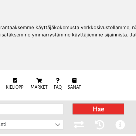
arantaaksemme käyttäjäkokemusta verkkosivustollamme, näy
 lisätäksemme ymmärrystämme käyttäjiemme sijainnista. Ja
KIELIOPPI
MARKET
FAQ
SANAT
Hae
nti