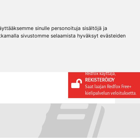
ttääksemme sinulle personoituja sisältöjä ja
tkamalla sivustomme selaamista hyväksyt evästeiden
Redfox käyttäjä,
REKISTERÖIDY
KIELI
KIRJAUDU SISÄÄN
Saat laajan Redfox Free+
REKISTERÖIDY
FI
kielipalvelun veloituksetta.