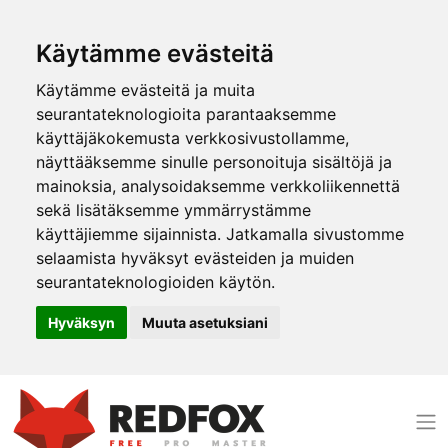
Käytämme evästeitä
Käytämme evästeitä ja muita
seurantateknologioita parantaaksemme
käyttäjäkokemusta verkkosivustollamme,
näyttääksemme sinulle personoituja sisältöjä ja
mainoksia, analysoidaksemme verkkoliikennettä
sekä lisätäksemme ymmärrystämme
käyttäjiemme sijainnista. Jatkamalla sivustomme
selaamista hyväksyt evästeiden ja muiden
seurantateknologioiden käytön.
Hyväksyn
Muuta asetuksiani