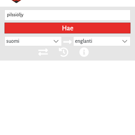
Hae
suomi
englanti