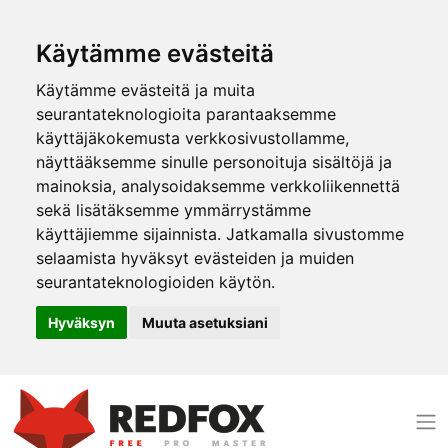
Käytämme evästeitä
Käytämme evästeitä ja muita
seurantateknologioita parantaaksemme
käyttäjäkokemusta verkkosivustollamme,
näyttääksemme sinulle personoituja sisältöjä ja
mainoksia, analysoidaksemme verkkoliikennettä
sekä lisätäksemme ymmärrystämme
käyttäjiemme sijainnista. Jatkamalla sivustomme
selaamista hyväksyt evästeiden ja muiden
seurantateknologioiden käytön.
Hyväksyn
Muuta asetuksiani