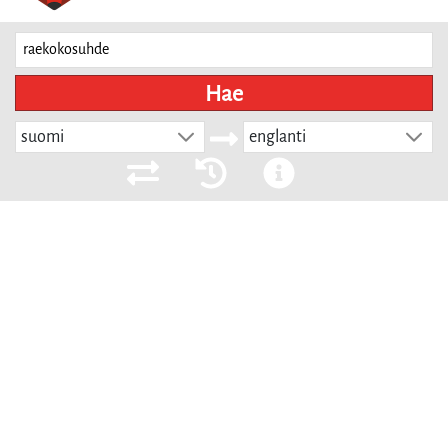
Hae
suomi
englanti