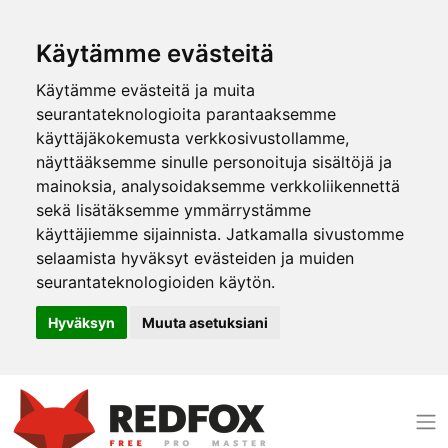
Käytämme evästeitä
Käytämme evästeitä ja muita
seurantateknologioita parantaaksemme
käyttäjäkokemusta verkkosivustollamme,
näyttääksemme sinulle personoituja sisältöjä ja
mainoksia, analysoidaksemme verkkoliikennettä
sekä lisätäksemme ymmärrystämme
käyttäjiemme sijainnista. Jatkamalla sivustomme
selaamista hyväksyt evästeiden ja muiden
seurantateknologioiden käytön.
Hyväksyn
Muuta asetuksiani