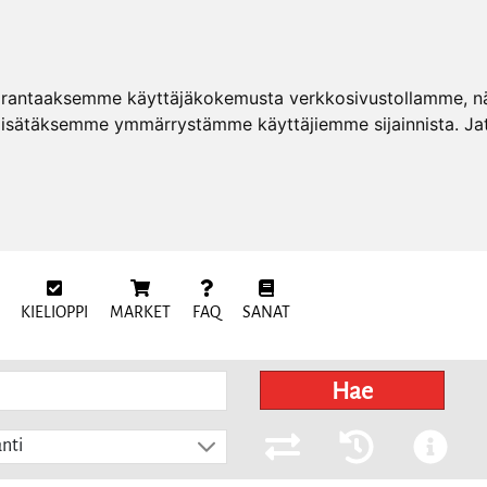
arantaaksemme käyttäjäkokemusta verkkosivustollamme, näy
 lisätäksemme ymmärrystämme käyttäjiemme sijainnista. Ja
KIELIOPPI
MARKET
FAQ
SANAT
Hae
nti