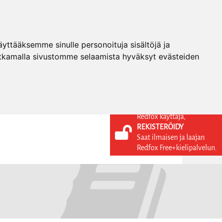
ttääksemme sinulle personoituja sisältöjä ja
tkamalla sivustomme selaamista hyväksyt evästeiden
Redfox käyttäjä,
REKISTERÖIDY
KIELI
KIRJAUDU SISÄÄN
Saat ilmaisen ja laajan
REKISTERÖIDY
FI
Redfox Free+kielipalvelun.