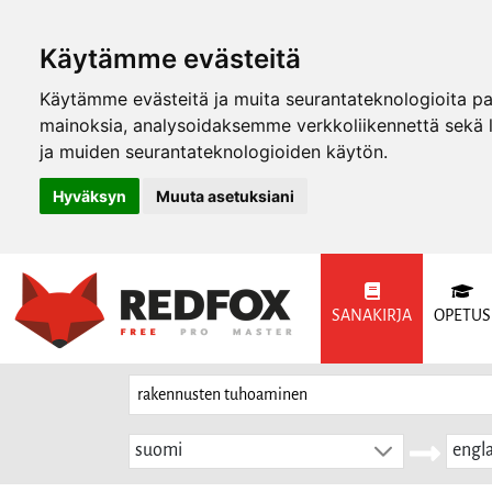
Käytämme evästeitä
Käytämme evästeitä ja muita seurantateknologioita p
mainoksia, analysoidaksemme verkkoliikennettä sekä
ja muiden seurantateknologioiden käytön.
Hyväksyn
Muuta asetuksiani
SANAKIRJA
OPETUS
suomi
engla