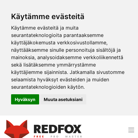
Käytämme evästeitä
Käytämme evästeitä ja muita
seurantateknologioita parantaaksemme
käyttäjäkokemusta verkkosivustollamme,
näyttääksemme sinulle personoituja sisältöjä ja
mainoksia, analysoidaksemme verkkoliikennettä
sekä lisätäksemme ymmärrystämme
käyttäjiemme sijainnista. Jatkamalla sivustomme
selaamista hyväksyt evästeiden ja muiden
seurantateknologioiden käytön.
Hyväksyn
Muuta asetuksiani