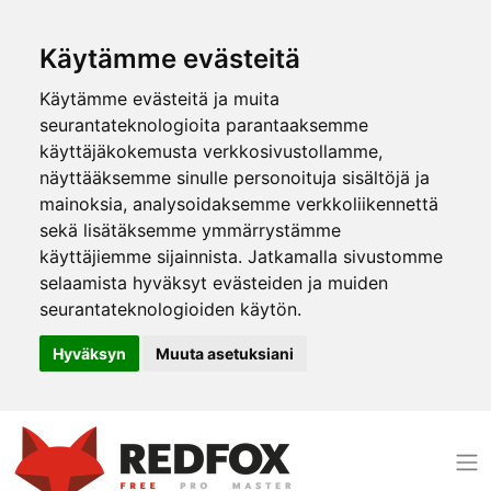
Käytämme evästeitä
Käytämme evästeitä ja muita
seurantateknologioita parantaaksemme
käyttäjäkokemusta verkkosivustollamme,
näyttääksemme sinulle personoituja sisältöjä ja
mainoksia, analysoidaksemme verkkoliikennettä
sekä lisätäksemme ymmärrystämme
käyttäjiemme sijainnista. Jatkamalla sivustomme
selaamista hyväksyt evästeiden ja muiden
seurantateknologioiden käytön.
Hyväksyn
Muuta asetuksiani