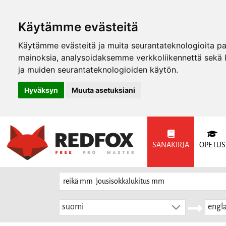
Käytämme evästeitä
Käytämme evästeitä ja muita seurantateknologioita p
mainoksia, analysoidaksemme verkkoliikennettä sekä
ja muiden seurantateknologioiden käytön.
Hyväksyn
Muuta asetuksiani
SANAKIRJA
OPETUS
suomi
engla