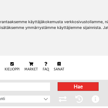
arantaaksemme käyttäjäkokemusta verkkosivustollamme, näy
 lisätäksemme ymmärrystämme käyttäjiemme sijainnista. Ja
KIELIOPPI
MARKET
FAQ
SANAT
Hae
nti