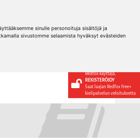
ttääksemme sinulle personoituja sisältöjä ja
tkamalla sivustomme selaamista hyväksyt evästeiden
Redfox käyttäjä,
REKISTERÖIDY
KIELI
KIRJAUDU SISÄÄN
Saat laajan Redfox Free+
REKISTERÖIDY
FI
kielipalvelun veloituksetta.