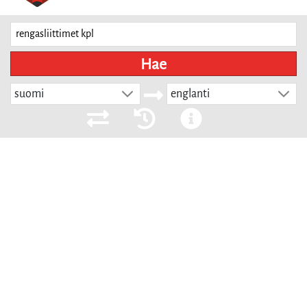
Hae
suomi
englanti