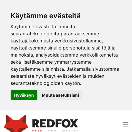
Käytämme evästeitä
Käytämme evästeitä ja muita
seurantateknologioita parantaaksemme
käyttäjäkokemusta verkkosivustollamme,
näyttääksemme sinulle personoituja sisältöjä ja
mainoksia, analysoidaksemme verkkoliikennettä
sekä lisätäksemme ymmärrystämme
käyttäjiemme sijainnista. Jatkamalla sivustomme
selaamista hyväksyt evästeiden ja muiden
seurantateknologioiden käytön.
Hyväksyn
Muuta asetuksiani