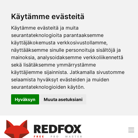
Käytämme evästeitä
Käytämme evästeitä ja muita
seurantateknologioita parantaaksemme
käyttäjäkokemusta verkkosivustollamme,
näyttääksemme sinulle personoituja sisältöjä ja
mainoksia, analysoidaksemme verkkoliikennettä
sekä lisätäksemme ymmärrystämme
käyttäjiemme sijainnista. Jatkamalla sivustomme
selaamista hyväksyt evästeiden ja muiden
seurantateknologioiden käytön.
Hyväksyn
Muuta asetuksiani