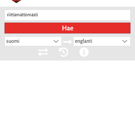
Hae
suomi
englanti