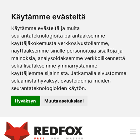
Käytämme evästeitä
Käytämme evästeitä ja muita
seurantateknologioita parantaaksemme
käyttäjäkokemusta verkkosivustollamme,
näyttääksemme sinulle personoituja sisältöjä ja
mainoksia, analysoidaksemme verkkoliikennettä
sekä lisätäksemme ymmärrystämme
käyttäjiemme sijainnista. Jatkamalla sivustomme
selaamista hyväksyt evästeiden ja muiden
seurantateknologioiden käytön.
Hyväksyn
Muuta asetuksiani