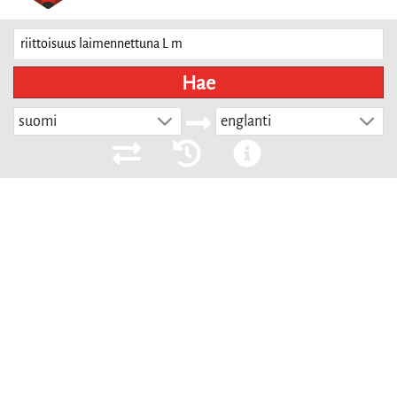
Hae
suomi
englanti