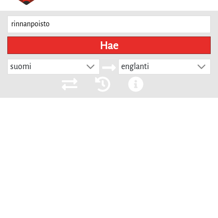
Hae
suomi
englanti