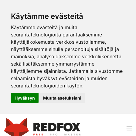
Käytämme evästeitä
Käytämme evästeitä ja muita
seurantateknologioita parantaaksemme
käyttäjäkokemusta verkkosivustollamme,
näyttääksemme sinulle personoituja sisältöjä ja
mainoksia, analysoidaksemme verkkoliikennettä
sekä lisätäksemme ymmärrystämme
käyttäjiemme sijainnista. Jatkamalla sivustomme
selaamista hyväksyt evästeiden ja muiden
seurantateknologioiden käytön.
Hyväksyn
Muuta asetuksiani