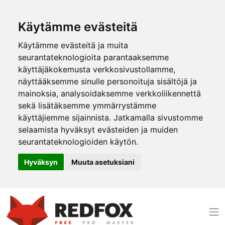
Käytämme evästeitä
Käytämme evästeitä ja muita
seurantateknologioita parantaaksemme
käyttäjäkokemusta verkkosivustollamme,
näyttääksemme sinulle personoituja sisältöjä ja
mainoksia, analysoidaksemme verkkoliikennettä
sekä lisätäksemme ymmärrystämme
käyttäjiemme sijainnista. Jatkamalla sivustomme
selaamista hyväksyt evästeiden ja muiden
seurantateknologioiden käytön.
Hyväksyn
Muuta asetuksiani