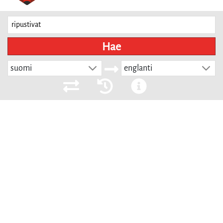
Hae
suomi
englanti