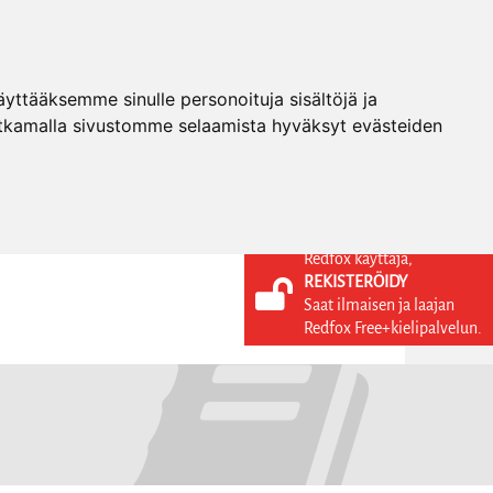
ttääksemme sinulle personoituja sisältöjä ja
tkamalla sivustomme selaamista hyväksyt evästeiden
Redfox käyttäjä,
REKISTERÖIDY
KIELI
KIRJAUDU SISÄÄN
Saat ilmaisen ja laajan
REKISTERÖIDY
FI
Redfox Free+kielipalvelun.