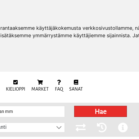
arantaaksemme käyttäjäkokemusta verkkosivustollamme, näy
 lisätäksemme ymmärrystämme käyttäjiemme sijainnista. Ja
KIELIOPPI
MARKET
FAQ
SANAT
Hae
nti