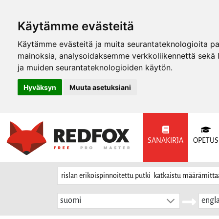
Käytämme evästeitä
Käytämme evästeitä ja muita seurantateknologioita p
mainoksia, analysoidaksemme verkkoliikennettä sekä
ja muiden seurantateknologioiden käytön.
Hyväksyn
Muuta asetuksiani
SANAKIRJA
OPETUS
suomi
engla