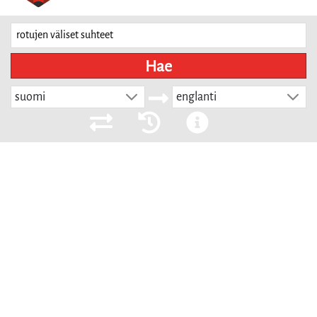
Hae
suomi
englanti