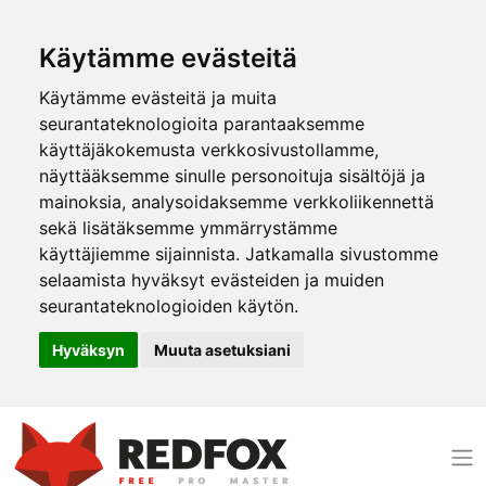
Käytämme evästeitä
Käytämme evästeitä ja muita
seurantateknologioita parantaaksemme
käyttäjäkokemusta verkkosivustollamme,
näyttääksemme sinulle personoituja sisältöjä ja
mainoksia, analysoidaksemme verkkoliikennettä
sekä lisätäksemme ymmärrystämme
käyttäjiemme sijainnista. Jatkamalla sivustomme
selaamista hyväksyt evästeiden ja muiden
seurantateknologioiden käytön.
Hyväksyn
Muuta asetuksiani