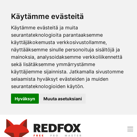
Käytämme evästeitä
Käytämme evästeitä ja muita
seurantateknologioita parantaaksemme
käyttäjäkokemusta verkkosivustollamme,
näyttääksemme sinulle personoituja sisältöjä ja
mainoksia, analysoidaksemme verkkoliikennettä
sekä lisätäksemme ymmärrystämme
käyttäjiemme sijainnista. Jatkamalla sivustomme
selaamista hyväksyt evästeiden ja muiden
seurantateknologioiden käytön.
Hyväksyn
Muuta asetuksiani