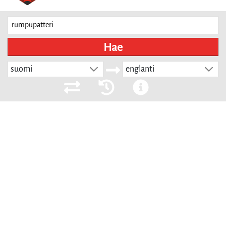
Hae
suomi
englanti