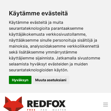
Käytämme evästeitä
Käytämme evästeitä ja muita
seurantateknologioita parantaaksemme
käyttäjäkokemusta verkkosivustollamme,
näyttääksemme sinulle personoituja sisältöjä ja
mainoksia, analysoidaksemme verkkoliikennettä
sekä lisätäksemme ymmärrystämme
käyttäjiemme sijainnista. Jatkamalla sivustomme
selaamista hyväksyt evästeiden ja muiden
seurantateknologioiden käytön.
Hyväksyn
Muuta asetuksiani