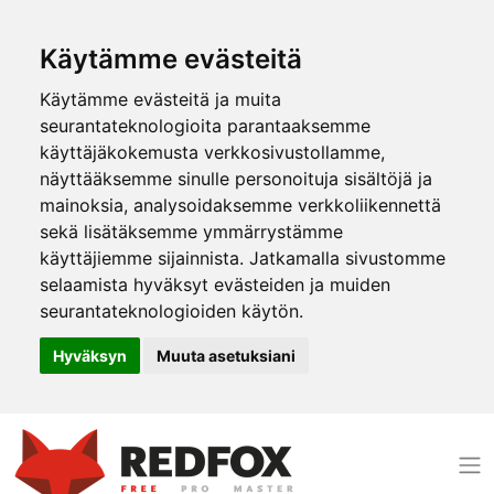
Käytämme evästeitä
Käytämme evästeitä ja muita
seurantateknologioita parantaaksemme
käyttäjäkokemusta verkkosivustollamme,
näyttääksemme sinulle personoituja sisältöjä ja
mainoksia, analysoidaksemme verkkoliikennettä
sekä lisätäksemme ymmärrystämme
käyttäjiemme sijainnista. Jatkamalla sivustomme
selaamista hyväksyt evästeiden ja muiden
seurantateknologioiden käytön.
Hyväksyn
Muuta asetuksiani